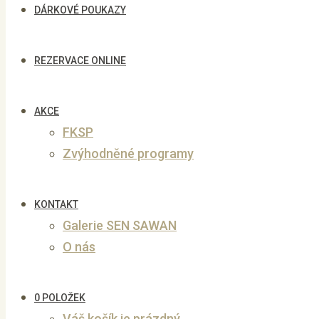
DÁRKOVÉ POUKAZY
REZERVACE ONLINE
AKCE
FKSP
Zvýhodněné programy
KONTAKT
Galerie SEN SAWAN
O nás
0 POLOŽEK
Váš košík je prázdný.