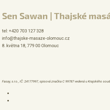
Sen Sawan | Thajské mas
tel: +420 703 127 328
info@thajske-masaze-olomouc.cz
8. května 18, 779 00 Olomouc
Fasay, s.r.o., IČ: 24177997, spisová značka C 99787 vedená u Krajského soud